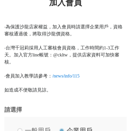
加入會員
會員資料修改
會員點數查詢
訂閱/取消 電子報
‧為保護沙龍店家權益，加入會員時請選擇企業用戶，資格
常見問題
審核通過後，將取得沙龍價資格。
服務專線：04-2568-0356 週
一至週五 AM9:00～PM6:00
‧台灣千冠莉採用人工審核會員資格，工作時間約1-3工作
聯絡我們：order@ckl.tw
天。加入官方line帳號：@ckltw，提供店家資料可加快審
核。
‧會員加入教學請參考：
/news/info/115
如造成不便敬請見諒。
請選擇
一般用戶
企業用戶