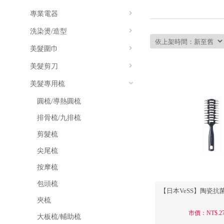
美容裙/和服/浴袍/配件
美髮剪刀
彩繪凝膠類/指甲油
夾子/鑷子
眼周保護
客製化床罩
美髮專用
指甲彩
剪髮專
專業電器
剪髮專用椅/美髮椅
拋棄式用品/耗材
假人頭/練習頭
全尺寸毛巾
傢俱/洽談桌/風格椅/情境
美容工具
店用清潔/
專業制服
輔助邊
洗頭台/洗髮台/沖水椅
洗染燙/造型
吹風機
養生穴道
專業儀器/
剪髮鏡台/掛鏡
電剪/電推
美髮圍巾
洗髮劑/洗髮精/洗髮乳
設計師工具車/推車
離子夾
染髮劑
傢俱/洽談桌/風格椅/情境
工作鞋/氣墊
美髮剪刀
剪髮圍巾
設計師座椅/小圓椅
玉米夾
燙髮劑
洗頭圍巾
美髮專用梳
美髮剪
傢俱/洽談桌/風格椅/情境
C型夾
護髮素/護髮乳/護髮膜/護髮油
染燙圍巾
打薄剪
圓梳/導熱圓梳
電棒捲
髮蠟/慕斯/定型液
剪髮墊肩
彎剪
排骨梳/九排梳
毛巾箱/殺菌箱/保溫箱
頭皮護理
客用袍/和服
削刀/美髮刀/修眉刀/剃刀
剪髮梳
美髮機/溫塑機
剪刀包
尖尾梳
剪刀保養用品
按摩梳
包頭梳
【日本VeSS】陶瓷抗菌
夾梳
市價：NT$.27
大板梳/輔助梳