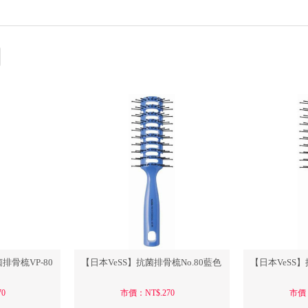
/椅套
梳
繪筆刷
用椅/美髮椅
紋繡練習人頭/練習皮
LED光固美睫
美容美體專業枕
設計師個人用具/雜貨
指甲磨砂
洗頭台/洗髮台/沖水椅
專業制服/圍巾
配件/消耗品
全尺寸
全尺
指甲
沐浴用品
/圍裙
桌/邊箱/扶手台
店用清潔/沐浴用品
WAHL 華爾電剪
工具/雜貨/小物
專業電器/儀器
熱敷紓
設備
美容床椅
工具推
鞋/涼鞋
排骨梳VP-80
【日本VeSS】抗菌排骨梳No.80藍色
【日本VeSS】
0
市價：NT$.270
市價：