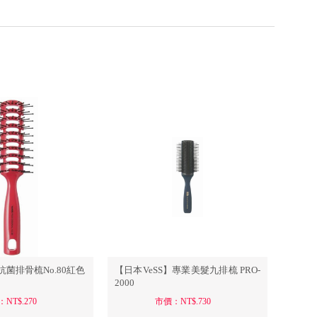
美容毛巾
寸美髮毛巾
飾品/配件/裝飾
剪髮鏡台/掛鏡
其他雜貨/小物
傢俱/洽談桌/風格椅/情境
會員資料修改
壓
創業套組
會員點數查詢
訂閱/取消 電子報
車/小圓椅/升降椅
常見問題
服務專線：04-2568-0356 週
一至週五 AM9:00～PM6:00
聯絡我們：order@ckl.tw
抗菌排骨梳No.80紅色
【日本VeSS】專業美髮九排梳 PRO-
2000
NT$.270
市價：NT$.730