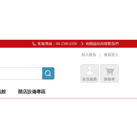
客服專線：04-2568-0356
相關協助與聯繫我們
加入會員
|
會員登入
會員服務
購物車
會員服務專區
風館
開店設備專區
前往會員中心
購物紀錄與訂單查詢
我的收藏
蠶絲貂毛
服/圍裙
圍巾
足保養
客座椅/沙發/施術用椅
睫毛膠片
美睫夾子/鑷子
工具推車/小圓椅/升降椅
邀請好友加入會員