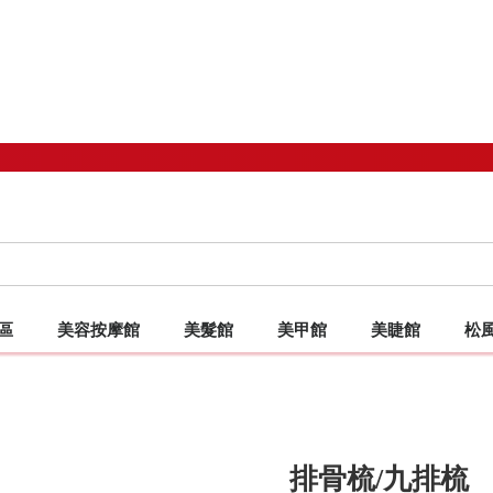
區
美容按摩館
美髮館
美甲館
美睫館
松
備專區 TOP
沙發/施術用椅
床椅
特惠美髮工具
客製化床罩/椅套
抗菌SUPER SOFT超柔軟扁毛
按摩油
洗染燙/造型
客製化床罩/椅套
客製化床罩/椅套
嫁接睫毛
先細抗菌柔軟
專業制
美髮
手
排骨梳/九排梳