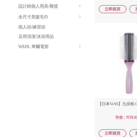
設計師個人用具/雜貨
全尺寸美髮毛巾
毛夾/髮夾/造型用具
假人頭/練習頭
鴨嘴夾/分區夾
方巾
店用清潔/沐浴用品
平卡夾/包頭夾
毛巾
WAHL 華爾電剪
手持鏡
浴巾
水槍
無線電剪 Clipper
床巾
計時器
無線細修電剪 Trimmer
毛巾被
手套
LITE 系列
毛巾箱
頸刷/髮屑刷
染刷/染碗/染髮用具
【日本VeSS】九排梳 C-
冷燙紙/橡皮筋
市價：NT$.60
捲心/燙具/燙髮用品
其他耗材/雜貨