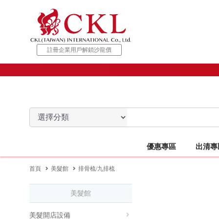
註冊企業用戶解鎖沙龍價
優惠專區
出清專
出清專區 TOP
美容按摩館 TOP
美髮館 TOP
美甲館 TOP
優惠專區 TOP
美睫館 TOP
松風館 TOP
開店設
首頁
美髮館
排骨梳/九排梳
美髮館
【設備出清】
身體保養品
美髮開店設備
美甲開店設備
特惠促銷
美睫專用床椅/沙發
NUMERO
蜜蠟相關
專業電器
客座椅/
美容
美髮開店設備