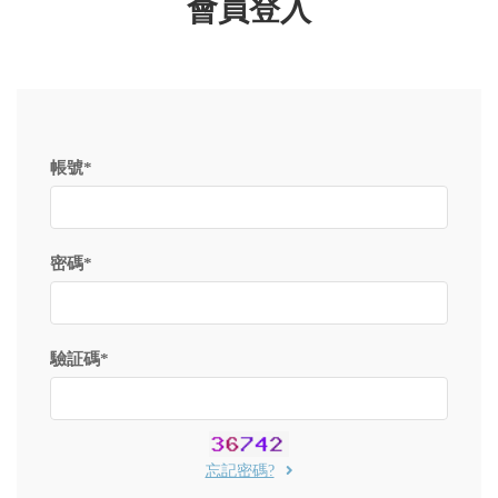
會員登入
會員資料修改
會員點數查詢
訂閱/取消 電子報
常見問題
服務專線：04-2568-0356 週
一至週五 AM9:00～PM6:00
帳號*
聯絡我們：order@ckl.tw
密碼*
驗証碼*
忘記密碼?