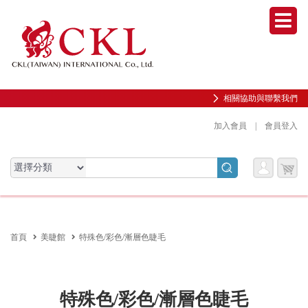
Men
相關協助與聯繫我們
加入會員
|
會員登入
會員
購物
會員服務專區
服務
車
前往會員中心
首頁
美睫館
特殊色/彩色/漸層色睫毛
購物紀錄與訂單查詢
我的收藏
邀請好友加入會員
特殊色/彩色/漸層色睫毛