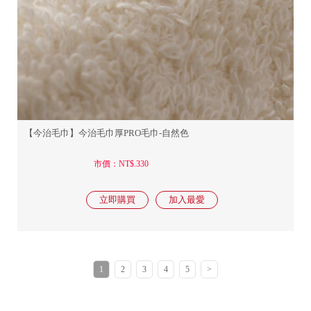
【今治毛巾】今治毛巾厚PRO毛巾-自然色
市價：NT$.330
1
2
3
4
5
>