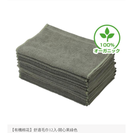
【有機棉花】舒適毛巾12入-開心果綠色