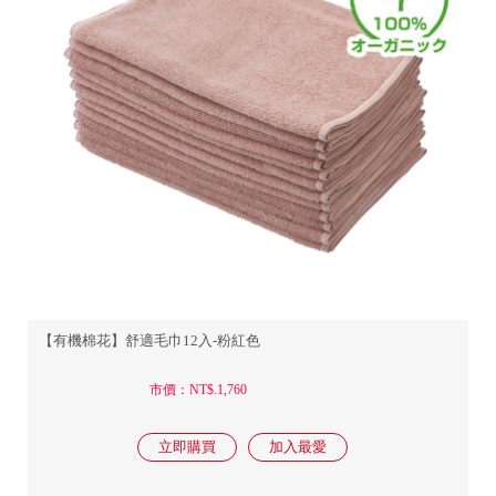
【有機棉花】舒適毛巾12入-粉紅色
市價：NT$.1,760