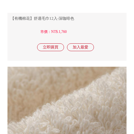
【有機棉花】舒適毛巾12入-深咖啡色
市價：NT$.1,760