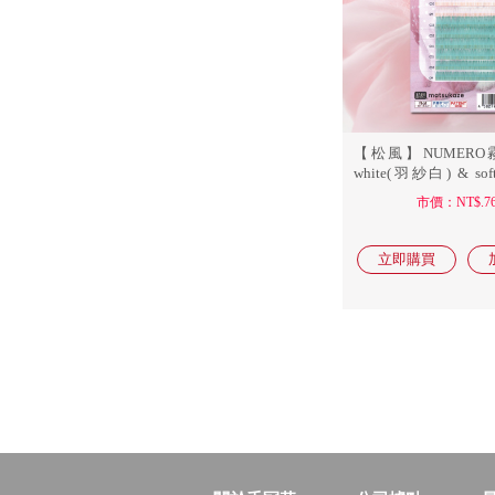
【松風】NUMERO霧
white(羽紗白) & sof
荷)MIX C 0.15×7～12
市價：NT$.76