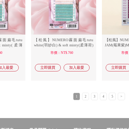
面扁毛tutu
【松風】NUMERO霧面扁毛tutu
【松風】NUME
t minty( 柔薄
white(羽紗白) & soft minty(柔薄荷)
JAM(莓果紫)MI
mm
MIX J 0.15×7～12mm
0
市價：NT$.760
市價：
1
2
3
4
5
>