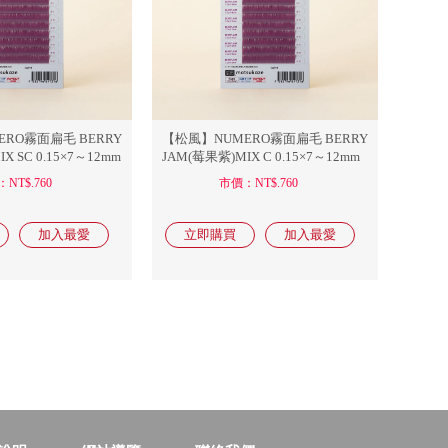
RO霧面扁毛 BERRY
【松風】NUMERO霧面扁毛 BERRY
X SC 0.15×7～12mm
JAM(莓果紫)MIX C 0.15×7～12mm
NT$.760
市價：NT$.760