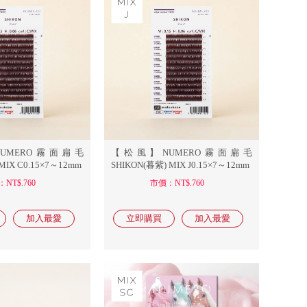
美容毛巾
寸美髮毛巾
飾品/配件/裝飾
剪髮鏡台/掛鏡
其他雜貨/小物
傢俱/洽談桌/風格椅/情境
會員資料修改
壓
創業套組
會員點數查詢
訂閱/取消 電子報
車/小圓椅/升降椅
常見問題
服務專線：04-2568-0356 週
一至週五 AM9:00～PM6:00
聯絡我們：order@ckl.tw
UMERO霧面扁毛
【松風】NUMERO霧面扁毛
MIX C0.15×7～12mm
SHIKON(暮紫) MIX J0.15×7～12mm
NT$.760
市價：NT$.760