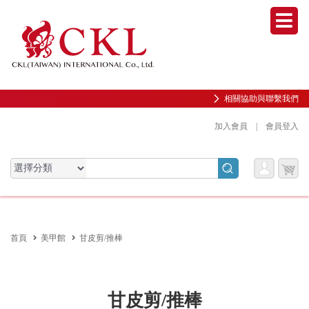
Men
相關協助與聯繫我們
加入會員
|
會員登入
會員
購物
會員服務專區
服務
車
前往會員中心
首頁
美甲館
甘皮剪/推棒
購物紀錄與訂單查詢
我的收藏
邀請好友加入會員
甘皮剪/推棒