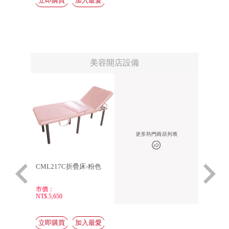
美容開店設備
木紋棕色
CML217C折疊床-粉色
體壓分散
白色
市價：
市價：
NT$.5,650
NT$.17,7