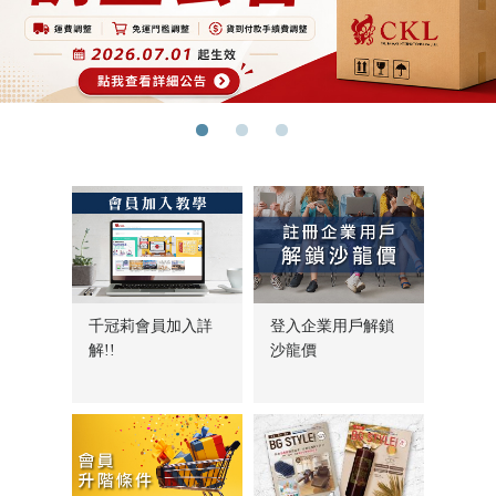
會員資料修改
會員資料修改
會員點數查詢
會員點數查詢
訂閱/取消 電子報
訂閱/取消 電子報
常見問題
常見問題
服務專線：04-2568-0356 週
服務專線：04-2568-0356 週
一至週五 AM9:00～PM6:00
一至週五 AM9:00～PM6:00
聯絡我們：order@ckl.tw
聯絡我們：order@ckl.tw
千冠莉會員加入詳
登入企業用戶解鎖
解!!
沙龍價