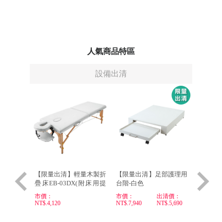
人氣商品特區
設備出清
美甲
【限量出清】輕量木製折
【限量出清】足部護理用
疊床EB-03DX(附床用提
台階-白色
包)-白/OUTLET
：
市價：
市價：
出清價：
800
NT$.4,120
NT$.7,940
NT$.5,690