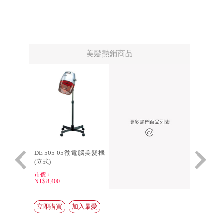
美髮熱銷商品
美髮沙龍電動
DE-505-05微電腦美髮機
【TOU
BASIC-
(立式)
PROD
鏡台M10
市價：
市價：
NT$.8,400
NT$.38,2