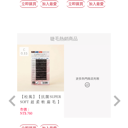
睫毛熱銷商品
UMERO
【松風】【抗菌SUPER
【松風
ONE(蜜
SOFT超柔軟扁毛】
嫁接鑷子Ai
.15×7～
C0.15×9mm
市價：
市價：
NT$.760
NT$.750