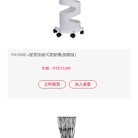
YH-908E e髮塑按鍵式塑髮機(旗艦版)
市價：NT$.33,080