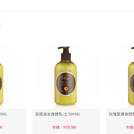
/椅套
梳
繪筆刷
用椅/美髮椅
紋繡練習人頭/練習皮
LED光固美睫
美容美體專業枕
設計師個人用具/雜貨
指甲磨砂
洗頭台/洗髮台/沖水椅
專業制服/圍巾
配件/消耗品
全尺寸
全尺
指甲
沐浴用品
/圍裙
桌/邊箱/扶手台
店用清潔/沐浴用品
WAHL 華爾電剪
工具/雜貨/小物
專業電器/儀器
熱敷紓
設備
美容床椅
工具推
鞋/涼鞋
0ML
窈窕淑女身體乳-土 500ML
玫瑰緊膚身體乳-
0
市價：NT$.580
市價：