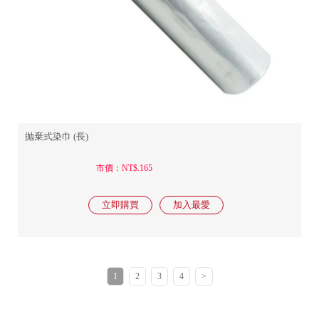
抛棄式染巾 (長)
市價：NT$.165
1
2
3
4
>