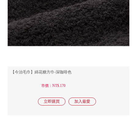
【今治毛巾】綿花糖方巾-深咖啡色
市價：NT$.170