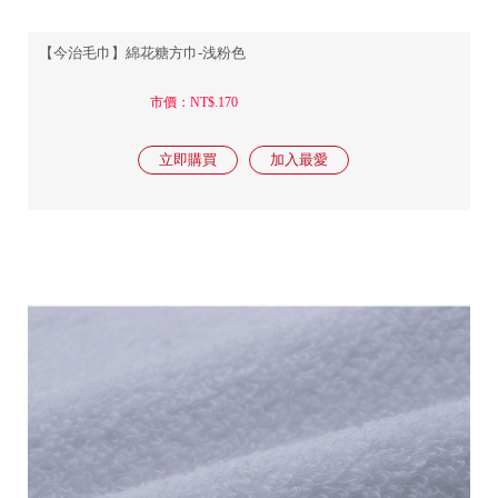
【今治毛巾】綿花糖方巾-浅粉色
市價：NT$.170