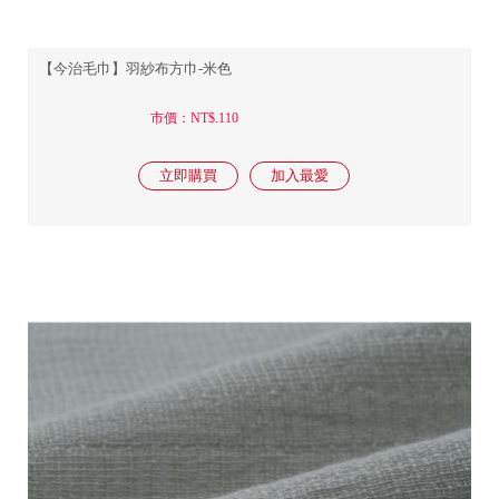
【今治毛巾】羽紗布方巾-米色
市價：NT$.110