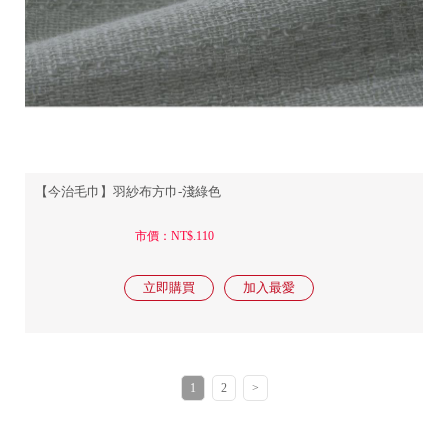
【今治毛巾】羽紗布方巾-淺綠色
市價：NT$.110
1
2
>