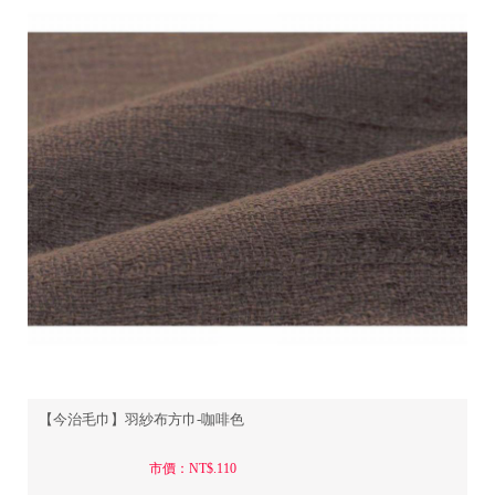
【今治毛巾】羽紗布方巾-咖啡色
市價：NT$.110