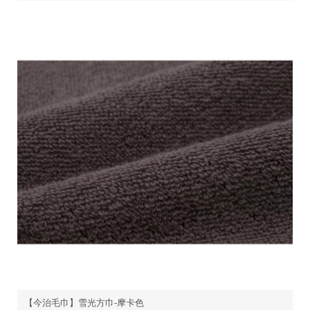
【今治毛巾】雪光方巾-摩卡色