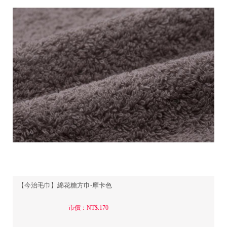
【今治毛巾】綿花糖方巾-摩卡色
市價：NT$.170