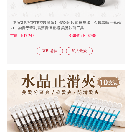
【EAGLE FORTRESS 鷹派】擠染器 軟管擠壓器｜金屬滾輪 手動省
力｜染膏牙膏乳霜藥膏擠壓器 美髮沙龍工具
市價：NT$.249
促銷價：NT$.200