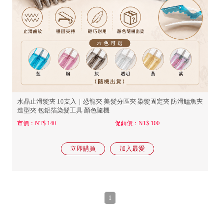
水晶止滑髮夾 10支入｜恐龍夾 美髮分區夾 染髮固定夾 防滑鱷魚夾
造型夾 包鋁箔染髮工具 顏色隨機
市價：NT$.140
促銷價：NT$.100
1