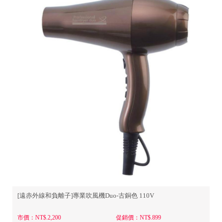
會員資料修改
會員點數查詢
訂閱/取消 電子報
常見問題
服務專線：04-2568-0356 週
一至週五 AM9:00～PM6:00
聯絡我們：order@ckl.tw
[遠赤外線和負離子]專業吹風機Duo-古銅色 110V
市價：NT$.2,200
促銷價：NT$.899