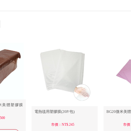
/椅套
梳
繪筆刷
用椅/美髮椅
紋繡練習人頭/練習皮
LED光固美睫
美容美體專業枕
設計師個人用具/雜貨
指甲磨砂
洗頭台/洗髮台/沖水椅
專業制服/圍巾
配件/消耗品
全尺寸
全尺
指甲
沐浴用品
/圍裙
桌/邊箱/扶手台
店用清潔/沐浴用品
WAHL 華爾電剪
工具/雜貨/小物
專業電器/儀器
熱敷紓
設備
美容床椅
工具推
鞋/涼鞋
微米美體塑膠膜
電熱毯用塑膠膜(20P/包)
BG20微米美
500
市價：NT$.245
市價：