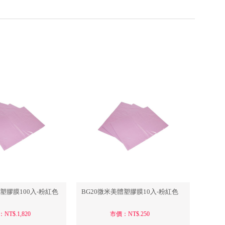
美容毛巾
寸美髮毛巾
飾品/配件/裝飾
剪髮鏡台/掛鏡
其他雜貨/小物
傢俱/洽談桌/風格椅/情境
會員資料修改
壓
創業套組
會員點數查詢
訂閱/取消 電子報
車/小圓椅/升降椅
常見問題
服務專線：04-2568-0356 週
一至週五 AM9:00～PM6:00
聯絡我們：order@ckl.tw
體塑膠膜100入-粉紅色
BG20微米美體塑膠膜10入-粉紅色
NT$.1,820
市價：NT$.250