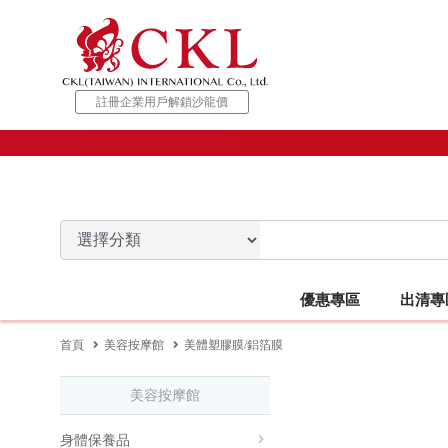
註冊企業用戶解鎖沙龍價
優惠專區
出清專
出清專區 TOP
美容按摩館 TOP
美髮館 TOP
美甲館 TOP
優惠專區 TOP
美睫館 TOP
松風館 TOP
開店設
首頁
美容按摩館
美體塑膠膜/鋁箔膜
美容按摩館
【設備出清】
身體保養品
美髮開店設備
美甲開店設備
特惠促銷
美睫專用床椅/沙發
NUMERO
蜜蠟相關
專業電器
客座椅/
美容
身體保養品