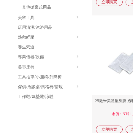
今治泡泡毛巾系列
其他拋棄式用品
今治最高級毛巾系列
美容工具
今治有機毛巾系列
店用清潔/沐浴用品
毛刷
今治厚PRO系列
熱敷紓壓
面膜碗/調棒
今治棉花糖系列
養生穴道
其他工具
全身電熱毯
今治面紗毛巾系列
專業儀器/設備
局部電熱毯
今治雪光毛巾系列
美容床椅
能量石/冷熱袋
電熱毯
今治羽紗布毛巾系列
工具推車/小圓椅/升降椅
按摩刮痧工具
店用美容儀
歐式美容床椅
LUXIA有機棉花毛巾
傢俱/洽談桌/風格椅/情境
手持式美容儀
美容床/折疊床
ECO棉花毛巾
工作鞋/氣墊鞋/涼鞋
美膚機/放大燈
沙發床椅
家具擺設
25微米美體塑身膜-透明(
台灣毛巾系列
按摩美體機
CD/DVD
市價：NT$.1,
毛巾箱/殺菌箱/保溫箱
精油/薰香