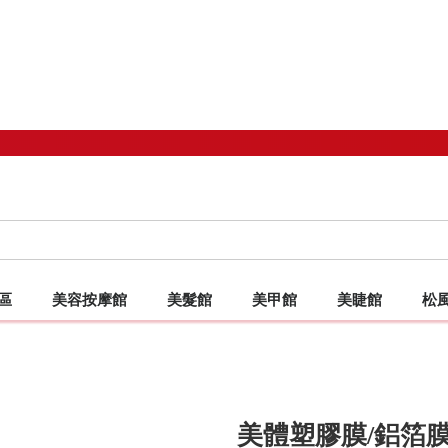
區
美容按摩館
美髮館
美甲館
美睫館
松
備專區 TOP
沙發/施術用椅
床椅
特惠美髮工具
客製化床罩/椅套
抗菌SUPER SOFT超柔軟扁毛
按摩油
洗染燙/造型
客製化床罩/椅套
客製化床罩/椅套
嫁接睫毛
先細抗菌柔軟
專業制
美髮
手
美體塑膠膜/鋁箔