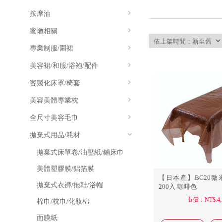
美容裙/和服/浴袍/配件
美髮剪刀
彩繪凝膠類/指甲油
夾子/鑷子
眼周保護
客製化床罩
美髮專用
指甲彩
剪髮專
按摩油
浴鹽
拋棄式用品/耗材
假人頭/練習頭
全尺寸毛巾
傢俱/洽談桌/風格椅/情境
美容工具
店用清潔/
專業制服
輔助邊
身體去角質
蜜蠟相關
精油
養生穴道
專業儀器/
身體敷膜
礦物油
專業制服/圍裙
蜜蠟/脫毛蠟
身體乳
植物油
除毛棉布
傢俱/洽談桌/風格椅/情境
工作鞋/氣墊
美容裙/和服/浴袍/配件
專業制服
蜜蠟/脫毛蜜蠟
混和油
除毛紙
圍裙/裙片
客製化床罩/椅套
天鵝絨系列
水溶性按摩油
除毛專用木棒
超柔軟絨布
美容美體專業枕
天鵝絨系列
按摩凝膠
熱蠟機
水絲系列
珊瑚絨系列
全尺寸美容毛巾
臉枕/頸枕/頭枕
按摩乳
其他相關用品
皇家絲系列
水絲系列
胸枕
拋棄式用品/耗材
方巾
按摩霜
TC混紡系列
皇家絲系列
腳枕
毛巾
拋棄式床單卷/油壓紙/鋪床巾
毛巾料系列
進口緞面系列
浴巾
美體塑膠膜/鋁箔膜
【日本產】BG20
其他小物/配件
TC混紡系列
床巾
拋棄式衣褲/拖鞋/浴帽
200入-咖啡色
市價：NT$.4,
毛巾被
棉巾/枕巾/化妝棉
毛巾箱
面膜紙