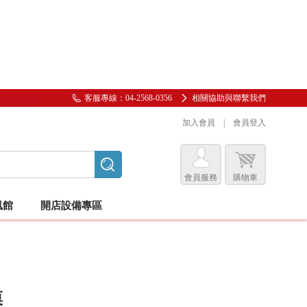
客服專線：04-2568-0356
相關協助與聯繫我們
加入會員
|
會員登入
會員服務
購物車
會員服務專區
風館
開店設備專區
前往會員中心
購物紀錄與訂單查詢
我的收藏
蠶絲貂毛
服/圍裙
圍巾
足保養
客座椅/沙發/施術用椅
睫毛膠片
美睫夾子/鑷子
工具推車/小圓椅/升降椅
膜
邀請好友加入會員