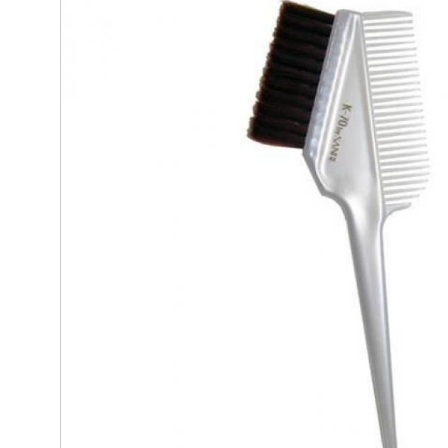
美容裙/和服/浴袍/配件
美髮剪刀
彩繪凝膠類/指甲油
夾子/鑷子
眼周保護
客製化床罩
美髮專用
指甲彩
剪髮專
拋棄式用品/耗材
假人頭/練習頭
全尺寸毛巾
傢俱/洽談桌/風格椅/情境
美容工具
店用清潔/
專業制服
輔助邊
養生穴道
專業儀器/
傢俱/洽談桌/風格椅/情境
工作鞋/氣墊