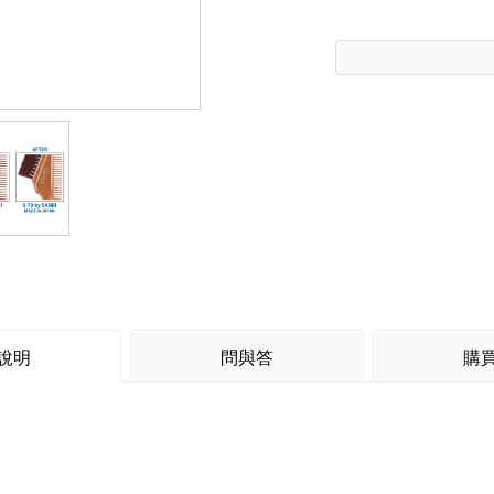
說明
問與答
購