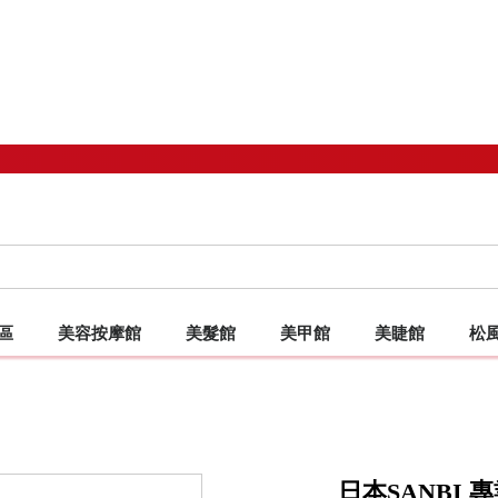
區
美容按摩館
美髮館
美甲館
美睫館
松
備專區 TOP
沙發/施術用椅
床椅
特惠美髮工具
客製化床罩/椅套
抗菌SUPER SOFT超柔軟扁毛
按摩油
洗染燙/造型
客製化床罩/椅套
客製化床罩/椅套
嫁接睫毛
先細抗菌柔軟
專業制
美髮
手
日本SANBI 