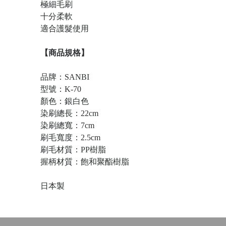
極細毛刷
十分柔軟
適合護髮使用
【商品規格】
品牌：SANBI
型號：K-70
顏色：銀白色
染刷總長：22cm
染刷總寬：7cm
刷毛寬度：2.5cm
刷毛材質：PP樹脂
握柄材質：飽和聚酯樹脂
日本製