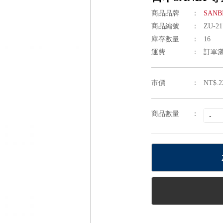
/椅套
梳
繪筆刷
用椅/美髮椅
紋繡練習人頭/練習皮
LED光固美睫
美容美體專業枕
設計師個人用具/雜貨
指甲磨砂
洗頭台/洗髮台/沖水椅
專業制服/圍巾
配件/消耗品
全尺寸
全尺
指甲
商品品牌
SAN
沐浴用品
/圍裙
桌/邊箱/扶手台
店用清潔/沐浴用品
WAHL 華爾電剪
工具/雜貨/小物
專業電器/儀器
熱敷紓
商品編號
ZU-2
庫存數量
16
設備
美容床椅
工具推
運費
訂單滿
鞋/涼鞋
市價
NT$.2
商品數量