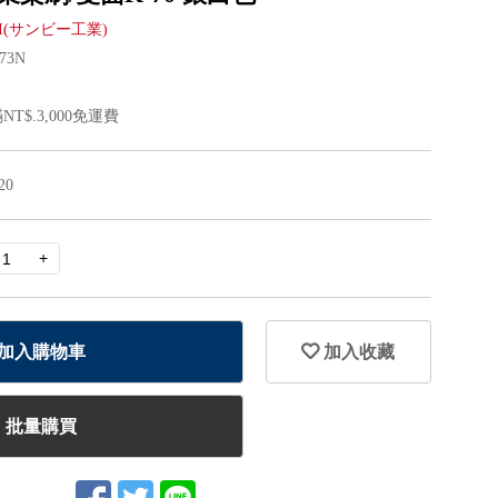
美容毛巾
寸美髮毛巾
飾品/配件/裝飾
剪髮鏡台/掛鏡
其他雜貨/小物
傢俱/洽談桌/風格椅/情境
會員資料修改
BI(サンビー工業)
壓
創業套組
會員點數查詢
173N
訂閱/取消 電子報
車/小圓椅/升降椅
NT$.3,000免運費
常見問題
服務專線：04-2568-0356 週
一至週五 AM9:00～PM6:00
20
聯絡我們：order@ckl.tw
加入購物車
加入收藏
批量購買