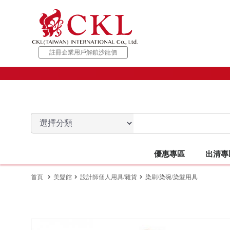
註冊企業用戶解鎖沙龍價
優惠專區
出清專
出清專區 TOP
美容按摩館 TOP
美髮館 TOP
美甲館 TOP
優惠專區 TOP
美睫館 TOP
松風館 TOP
開店設
首頁
美髮館
設計師個人用具/雜貨
染刷/染碗/染髮用具
【設備出清】
身體保養品
美髮開店設備
美甲開店設備
特惠促銷
美睫專用床椅/沙發
NUMERO
蜜蠟相關
專業電器
客座椅/
美容