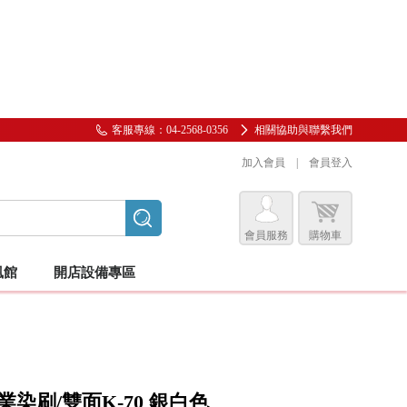
客服專線：04-2568-0356
相關協助與聯繫我們
加入會員
|
會員登入
會員服務
購物車
會員服務專區
風館
開店設備專區
前往會員中心
購物紀錄與訂單查詢
我的收藏
蠶絲貂毛
服/圍裙
圍巾
足保養
客座椅/沙發/施術用椅
睫毛膠片
美睫夾子/鑷子
工具推車/小圓椅/升降椅
邀請好友加入會員
專業染刷/雙面K-70 銀白色