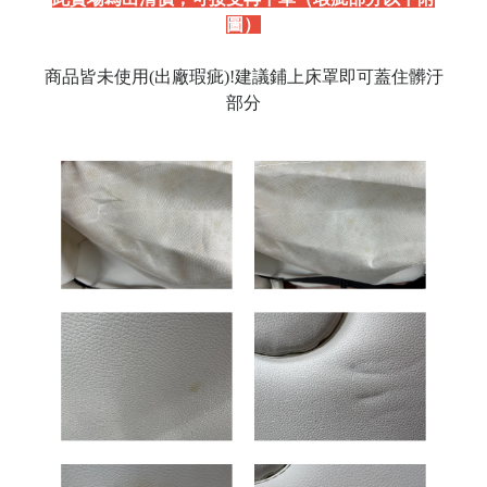
圖）
商品皆未使用(出廠瑕疵)!建議鋪上床罩即可蓋住髒汙
部分