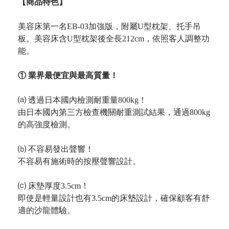
【商品特色】
美容床第一名EB-03加強版，附屬U型枕架、托手吊
板。美容床含U型枕架後全長212cm，依照客人調整功
能。
① 業界最便宜與最高質量！
⒜ 透過日本國內檢測耐重量800kg！
由日本國內第三方檢查機關耐重測試結果，通過800kg
的高強度檢測。
⒝ 不容易發出聲響！
不容易有施術時的按壓聲響設計。
⒞ 床墊厚度3.5cm！
即使是輕量設計也有3.5cm的床墊設計，確保顧客有舒
適的沙龍體驗。