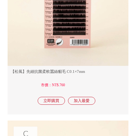
【松風】先細抗菌柔軟蠶絲貂毛 C0.1×7mm
市價：NT$.760