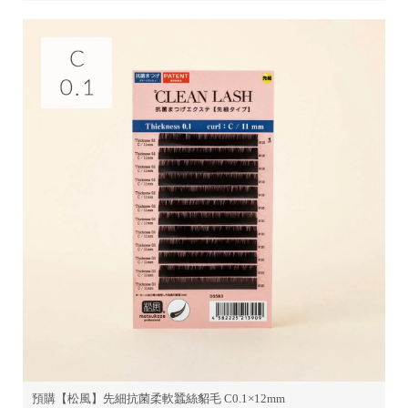
預購【松風】先細抗菌柔軟蠶絲貂毛 C0.1×12mm