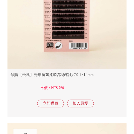
預購【松風】先細抗菌柔軟蠶絲貂毛 C0.1×14mm
市價：NT$.760