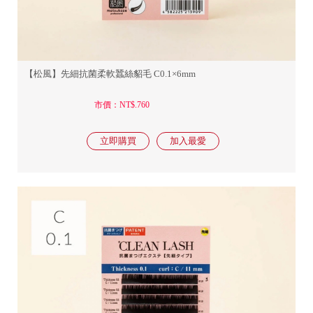
【松風】先細抗菌柔軟蠶絲貂毛 C0.1×6mm
市價：NT$.760