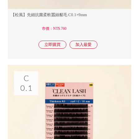
【松風】先細抗菌柔軟蠶絲貂毛 C0.1×9mm
市價：NT$.760