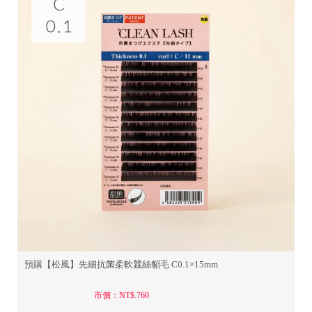
預購【松風】先細抗菌柔軟蠶絲貂毛 C0.1×15mm
市價：NT$.760