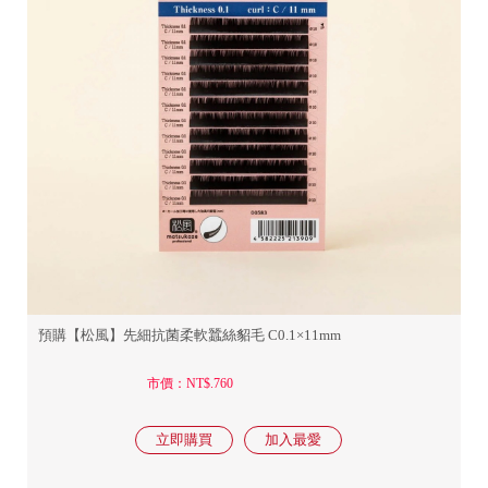
預購【松風】先細抗菌柔軟蠶絲貂毛 C0.1×11mm
市價：NT$.760