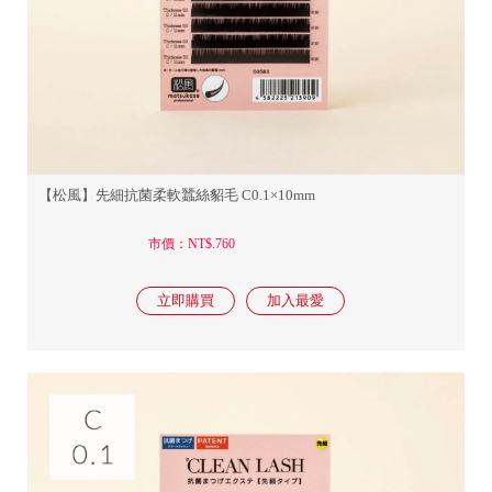
【松風】先細抗菌柔軟蠶絲貂毛 C0.1×10mm
市價：NT$.760