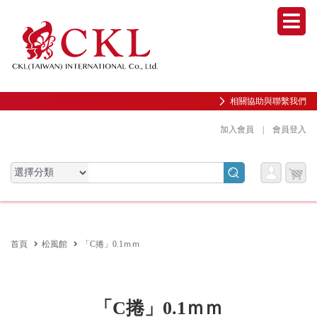
Men
相關協助與聯繫我們
加入會員
|
會員登入
會員
購物
會員服務專區
服務
車
前往會員中心
首頁
松風館
「C捲」0.1ｍｍ
購物紀錄與訂單查詢
我的收藏
邀請好友加入會員
「C捲」0.1ｍｍ