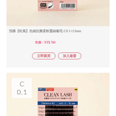
預購【松風】先細抗菌柔軟蠶絲貂毛 C0.1×13mm
市價：NT$.760