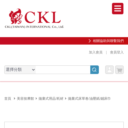
Men
相關協助與聯繫我們
加入會員
|
會員登入
會員
購物
會員服務專區
服務
車
前往會員中心
首頁
美容按摩館
拋棄式用品/耗材
拋棄式床單卷/油壓紙/鋪床巾
購物紀錄與訂單查詢
我的收藏
邀請好友加入會員