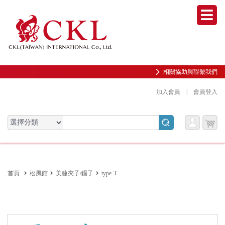
Men
相關協助與聯繫我們
加入會員
|
會員登入
會員
購物
會員服務專區
服務
車
前往會員中心
首頁
松風館
美睫夾子/鑷子
type-T
購物紀錄與訂單查詢
我的收藏
邀請好友加入會員