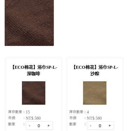
會員資料修改
會員點數查詢
訂閱/取消 電子報
常見問題
服務專線：04-2568-0356 週
一至週五 AM9:00～PM6:00
聯絡我們：order@ckl.tw
【ECO棉花】浴巾SP-L-
【ECO棉花】浴巾SP-L-
深咖啡
沙粽
庫存數量
庫存數量
15
4
市價
市價
NT$.580
NT$.580
數量
數量