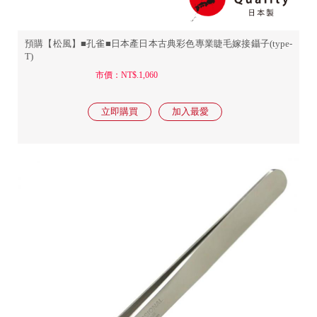
預購【松風】■孔雀■日本產日本古典彩色專業睫毛嫁接鑷子(type-
T)
市價：NT$.1,060