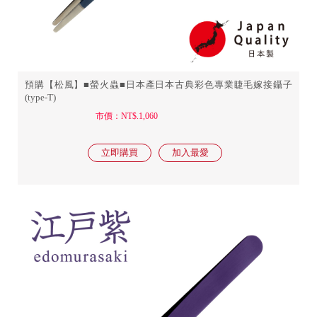
預購【松風】■螢火蟲■日本產日本古典彩色專業睫毛嫁接鑷子
(type-T)
市價：NT$.1,060