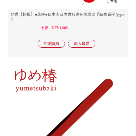
預購【松風】■花咲■日本產日本古典彩色專業睫毛嫁接鑷子(type-
T)
市價：NT$.1,060