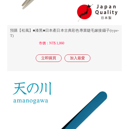
預購【松風】■漆黑■日本產日本古典彩色專業睫毛嫁接鑷子(type-
T)
市價：NT$.1,060