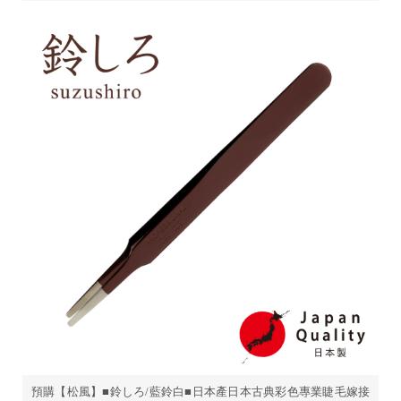
預購【松風】■鈴しろ/藍鈴白■日本產日本古典彩色專業睫毛嫁接