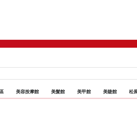
區
美容按摩館
美髮館
美甲館
美睫館
松
備專區 TOP
沙發/施術用椅
床椅
特惠美髮工具
客製化床罩/椅套
抗菌SUPER SOFT超柔軟扁毛
按摩油
洗染燙/造型
客製化床罩/椅套
客製化床罩/椅套
嫁接睫毛
先細抗菌柔軟
專業制
美髮
手