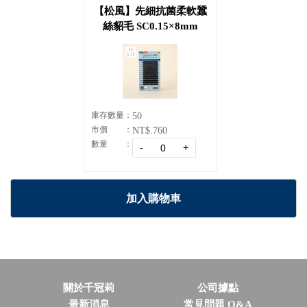
【松風】先細抗菌柔軟蠶
絲貂毛 SC0.15×8mm
庫存數量
50
市價
NT$.760
數量
加入購物車
關於千冠莉
公司據點
最新消息
常見問題 Q&A