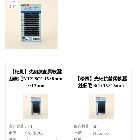
會員資料修改
會員點數查詢
訂閱/取消 電子報
常見問題
服務專線：04-2568-0356 週
一至週五 AM9:00～PM6:00
聯絡我們：order@ckl.tw
【松風】先細抗菌柔軟蠶
絲貂毛MIX SC0.15×8mm
【松風】先細抗菌柔軟蠶
～13mm
絲貂毛 SC0.15×15mm
庫存數量
庫存數量
50
50
市價
市價
NT$.760
NT$.760
數量
數量